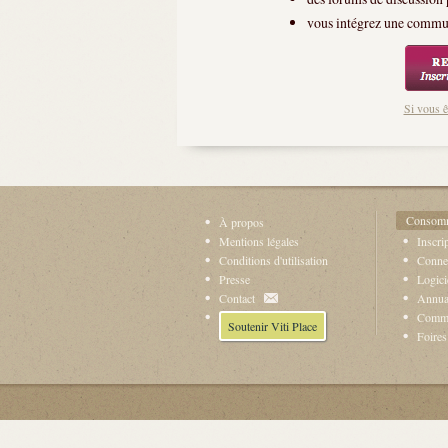
vous intégrez une commun
Si vous ê
Consomm
À propos
Mentions légales
Inscri
Conditions d'utilisation
Conne
Presse
Logici
Contact
Annuai
Comm
Soutenir Viti Place
Foires