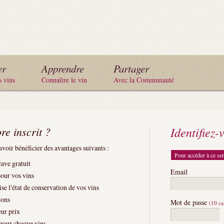
er
Apprendre
Partager
s vins
Connaître le vin
Avec la Communauté
re inscrit ?
Identifiez-
voir bénéficier des avantages suivants :
Pour accéder à ce ser
cave gratuit
Email
pour vos vins
se l'état de conservation de vos vins
ions
Mot de passe
(10 c
eur prix
 pour chaque vins