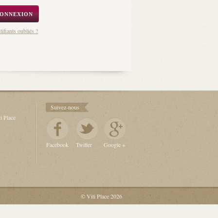
tifiants oubliés ?
Suivez-nous
i Place
Facebook
Twitter
Google +
© Viti Place 2026