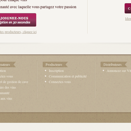
auté avec laquelle vous partagez votre passion
Iden
tes producteurs, cliquez ici
ateurs
Producteurs
Distributeurs
ption
Inscription
Annoncez sur Vit
ctez-vous
Communication et publicité
el de gestion de cave
Connectez-vous
re des vins
unauté
 aux vins